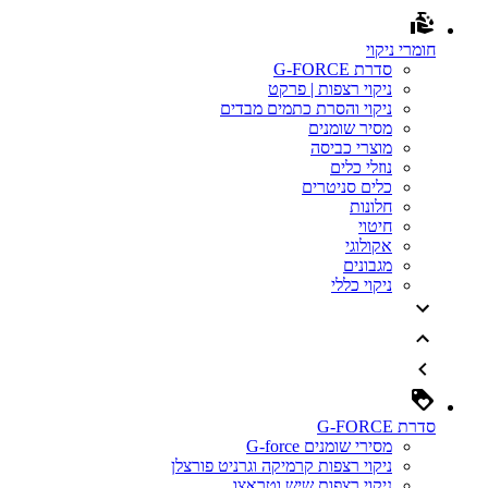
חומרי ניקוי
סדרת G-FORCE
ניקוי רצפות | פרקט
ניקוי והסרת כתמים מבדים
מסיר שומנים
מוצרי כביסה
נוזלי כלים
כלים סניטרים
חלונות
חיטוי
אקולוגי
מגבונים
ניקוי כללי
סדרת G-FORCE
מסירי שומנים G-force
ניקוי רצפות קרמיקה וגרניט פורצלן
ניקוי רצפות שיש וטראצו