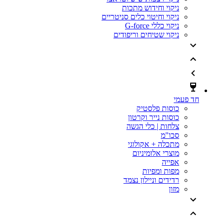
ניקוי וחידוש מתכות
ניקוי וחיטוי כלים סניטריים
ניקוי כללי G-force
ניקוי שטיחים וריפודים
חד פעמי
כוסות פלסטיק
כוסות נייר וקרטון
צלחות | כלי הגשה
סכו"מ
מתכלה + אקולוגי
מוצרי אלומיניום
אפייה
מפות ומפיות
רדידים וניילון נצמד
מזון