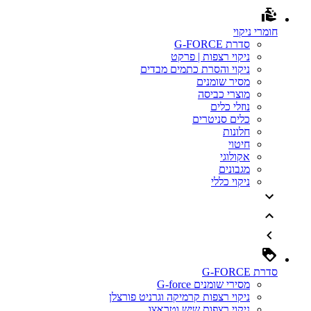
חומרי ניקוי
סדרת G-FORCE
ניקוי רצפות | פרקט
ניקוי והסרת כתמים מבדים
מסיר שומנים
מוצרי כביסה
נוזלי כלים
כלים סניטרים
חלונות
חיטוי
אקולוגי
מגבונים
ניקוי כללי
סדרת G-FORCE
מסירי שומנים G-force
ניקוי רצפות קרמיקה וגרניט פורצלן
ניקוי רצפות שיש וטראצו