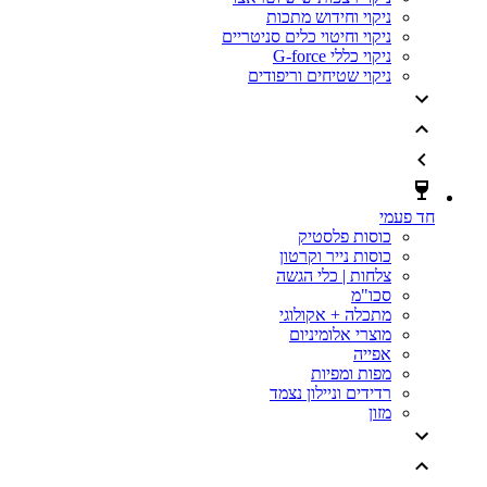
ניקוי וחידוש מתכות
ניקוי וחיטוי כלים סניטריים
ניקוי כללי G-force
ניקוי שטיחים וריפודים
חד פעמי
כוסות פלסטיק
כוסות נייר וקרטון
צלחות | כלי הגשה
סכו"מ
מתכלה + אקולוגי
מוצרי אלומיניום
אפייה
מפות ומפיות
רדידים וניילון נצמד
מזון