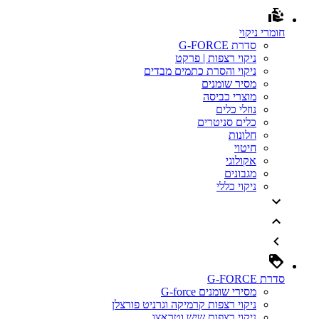
חומרי ניקוי
סדרת G-FORCE
ניקוי רצפות | פרקט
ניקוי והסרת כתמים מבדים
מסיר שומנים
מוצרי כביסה
נוזלי כלים
כלים סניטרים
חלונות
חיטוי
אקולוגי
מגבונים
ניקוי כללי
סדרת G-FORCE
מסירי שומנים G-force
ניקוי רצפות קרמיקה וגרניט פורצלן
ניקוי רצפות שיש וטראצו