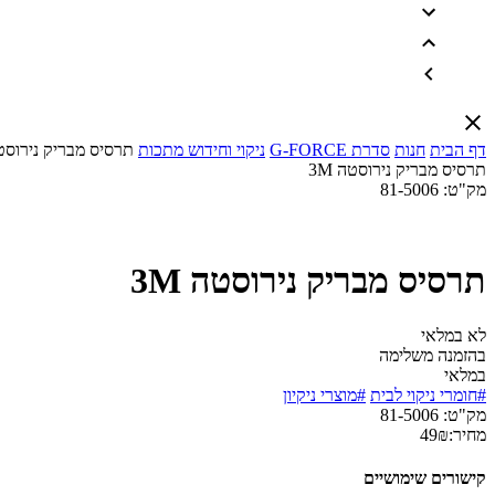
דף הבית
חנות
סדרת G-FORCE
ניקוי וחידוש מתכות
תרסיס מבריק נירוסטה 
תרסיס מבריק נירוסטה 3M
מק"ט:
81-5006
תרסיס מבריק נירוסטה 3M
לא במלאי
בהזמנה משלימה
במלאי
#חומרי ניקוי לבית
#מוצרי ניקיון
מק"ט:
81-5006
מחיר:
₪
49
קישורים שימושיים