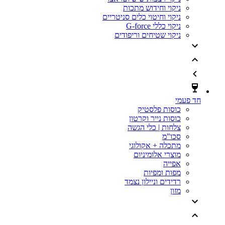
ניקוי וחידוש מתכות
ניקוי וחיטוי כלים סניטריים
ניקוי כללי G-force
ניקוי שטיחים וריפודים
חד פעמי
כוסות פלסטיק
כוסות נייר וקרטון
צלחות | כלי הגשה
סכו"מ
מתכלה + אקולוגי
מוצרי אלומיניום
אפייה
מפות ומפיות
רדידים וניילון נצמד
מזון