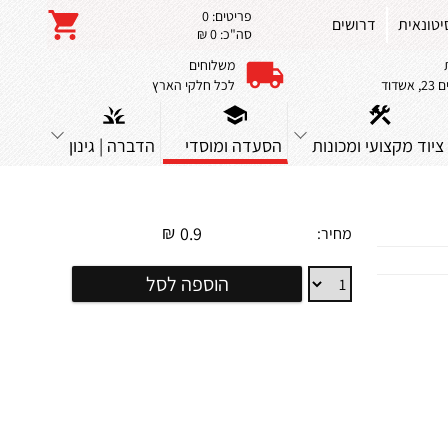
פריטים:
0
יטונאית
דרושים
סה"כ:
0 ₪
משלוחים
שדוד
לכל חלקי הארץ
ציוד מקצועי ומכונות
הסעדה ומוסדי
הדברה | גינון
₪
0.9
מחיר:
תבנית
הוספה לסל
מלבנית
עמוקה
R64