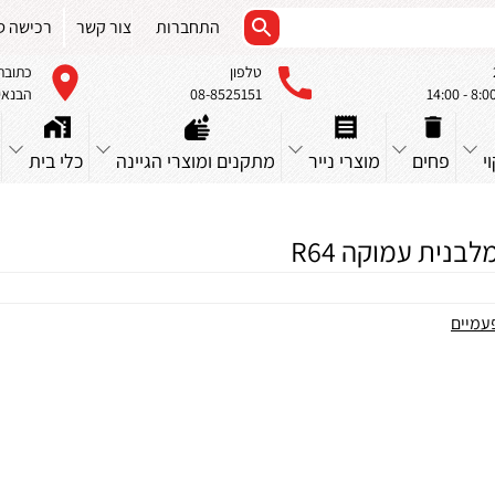
התחברות
צור קשר
רכישה ס
טלפון
כתובת
08-8525151
הבנאים 23, א
י
פחים
מוצרי נייר
מתקנים ומוצרי הגיינה
כלי בית
בנית עמוקה R64
עמיים