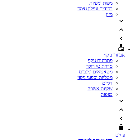
מפות ומפיות
רדידים וניילון נצמד
מזון
אביזרי ניקוי
פתרונות ניקוי
סדרת טי רולר
מטאטאים ומגבים
מטליות וספוגי ניקוי
דליים
שקיות אשפה
כפפות
פחים