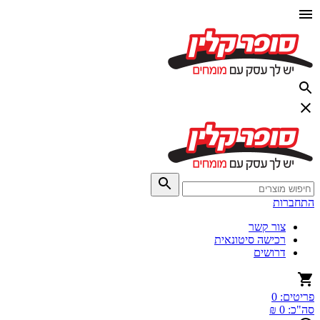
התחברות
צור קשר
רכישה סיטונאית
דרושים
פריטים:
0
סה"כ:
0 ₪