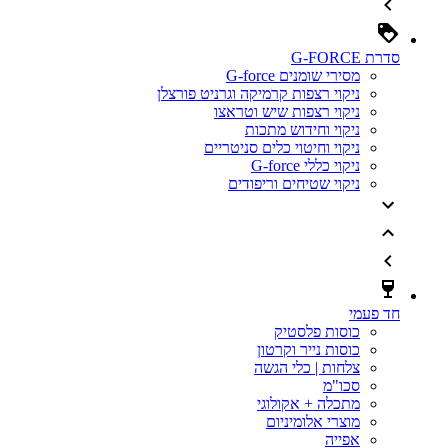
סדרת G-FORCE
מסירי שומנים G-force
ניקוי רצפות קרמיקה וגרניט פורצלן
ניקוי רצפות שיש וטראצו
ניקוי וחידוש מתכות
ניקוי וחיטוי כלים סניטריים
ניקוי כללי G-force
ניקוי שטיחים וריפודים
חד פעמי
כוסות פלסטיק
כוסות נייר וקרטון
צלחות | כלי הגשה
סכו"מ
מתכלה + אקולוגי
מוצרי אלומיניום
אפייה