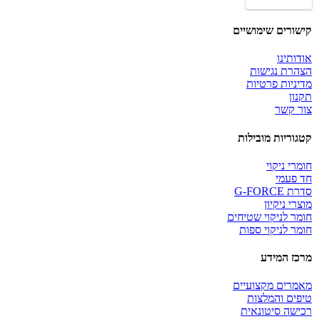
צבעוני
180
יחידות
קישורים שימושיים
אודותינו
הצהרת נגישות
מדיניות פרטיות
תקנון
צור קשר
קטגוריות מובילות
חומרי ניקוי
חד פעמי
סדרת G-FORCE
מוצרי ניקיון
חומר לניקוי שטיחים
חומר לניקוי ספות
מרכז המידע
מאמרים מקצועיים
טיפים והמלצות
רכישה סיטונאית