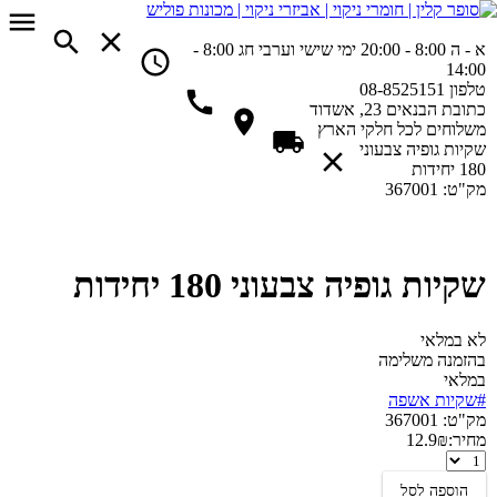
א - ה 8:00 - 20:00
ימי שישי וערבי חג 8:00 -
14:00
טלפון
08-8525151
כתובת
הבנאים 23, אשדוד
משלוחים
לכל חלקי הארץ
שקיות גופיה צבעוני
180 יחידות
מק"ט:
367001
שקיות גופיה צבעוני 180 יחידות
לא במלאי
בהזמנה משלימה
במלאי
#שקיות אשפה
מק"ט:
367001
מחיר:
₪
12.9
שקיות
גופיה
הוספה לסל