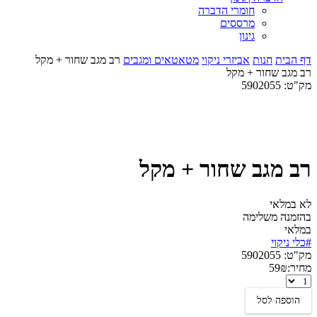
חומרי הדברה
מרססים
גינון
דף הבית
חנות
אביזרי ניקוי
מטאטאים ומגבים
רב מגב שחור + מקל
רב מגב שחור + מקל
מק"ט:
5902055
רב מגב שחור + מקל
לא במלאי
בהזמנה משלימה
במלאי
#כלי ניקוי
מק"ט:
5902055
מחיר:
₪
59
רב
מגב
הוספה לסל
שחור