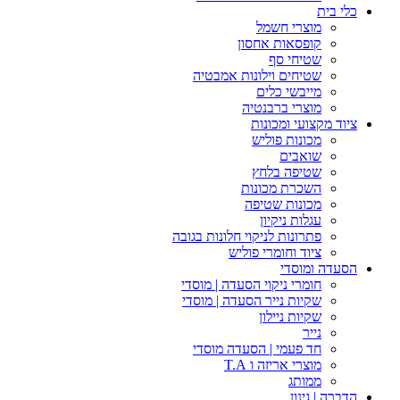
כלי בית
מוצרי חשמל
קופסאות אחסון
שטיחי סף
שטיחים וילונות אמבטיה
מייבשי כלים
מוצרי ברבנטיה
ציוד מקצועי ומכונות
מכונות פוליש
שואבים
שטיפה בלחץ
השכרת מכונות
מכונות שטיפה
עגלות ניקיון
פתרונות לניקוי חלונות בגובה
ציוד וחומרי פוליש
הסעדה ומוסדי
חומרי ניקוי הסעדה | מוסדי
שקיות נייר הסעדה | מוסדי
שקיות ניילון
נייר
חד פעמי | הסעדה מוסדי
מוצרי אריזה ו T.A
ממותג
הדברה | גינון