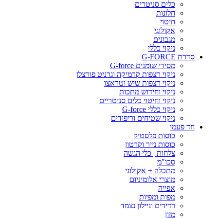
כלים סניטרים
חלונות
חיטוי
אקולוגי
מגבונים
ניקוי כללי
סדרת G-FORCE
מסירי שומנים G-force
ניקוי רצפות קרמיקה וגרניט פורצלן
ניקוי רצפות שיש וטראצו
ניקוי וחידוש מתכות
ניקוי וחיטוי כלים סניטריים
ניקוי כללי G-force
ניקוי שטיחים וריפודים
חד פעמי
כוסות פלסטיק
כוסות נייר וקרטון
צלחות | כלי הגשה
סכו"מ
מתכלה + אקולוגי
מוצרי אלומיניום
אפייה
מפות ומפיות
רדידים וניילון נצמד
מזון