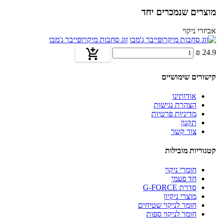
+
מקל
מוצרים שנמכרים יחד
אביזרי ניקוי
זוג סחבות מיקרופייבר ג'מבו
24.9 ₪
קישורים שימושיים
אודותינו
הצהרת נגישות
מדיניות פרטיות
תקנון
צור קשר
קטגוריות מובילות
חומרי ניקוי
חד פעמי
סדרת G-FORCE
מוצרי ניקיון
חומר לניקוי שטיחים
חומר לניקוי ספות