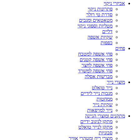
אביזרי ניקוי
פתרונות ניקוי
סדרת טי רולר
מטאטאים ומגבים
מטליות וספוגי ניקוי
דליים
שקיות אשפה
כפפות
פחים
פחי אשפה למטבח
פחי אשפה קטנים
פחי אשפה לחצר
פחי אשפה למשרד
מברשות אסלה
מוצרי נייר
נייר טואלט
מגבות נייר לידיים
ממחטות
שקיות נייר
נייר למרפאות
מתקנים ומוצרי הגיינה
מתקן לניגוב ידיים
מתקן לנייר טואלט
סבוניות
מוצרי ריח ומטהרי אוויר