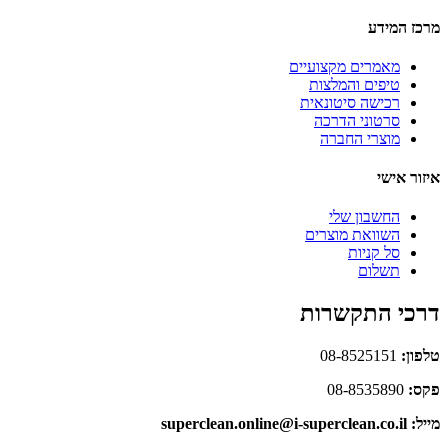
מרכז המידע
מאמרים מקצועיים
טיפים והמלצות
רכישה סיטונאית
סרטוני הדרכה
מוצרי החברה
איזור אישי
החשבון שלי
השוואת מוצרים
סל קניות
תשלום
דרכי התקשרות
טלפון:
08-8525151
פקס:
08-8535890
מייל: superclean.online@i-superclean.co.il