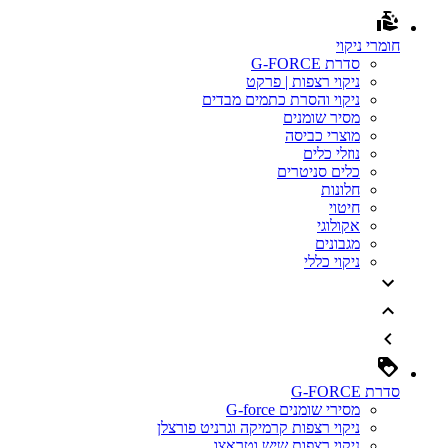
חומרי ניקוי
סדרת G-FORCE
ניקוי רצפות | פרקט
ניקוי והסרת כתמים מבדים
מסיר שומנים
מוצרי כביסה
נוזלי כלים
כלים סניטרים
חלונות
חיטוי
אקולוגי
מגבונים
ניקוי כללי
סדרת G-FORCE
מסירי שומנים G-force
ניקוי רצפות קרמיקה וגרניט פורצלן
ניקוי רצפות שיש וטראצו