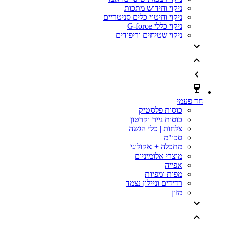
ניקוי וחידוש מתכות
ניקוי וחיטוי כלים סניטריים
ניקוי כללי G-force
ניקוי שטיחים וריפודים
חד פעמי
כוסות פלסטיק
כוסות נייר וקרטון
צלחות | כלי הגשה
סכו"מ
מתכלה + אקולוגי
מוצרי אלומיניום
אפייה
מפות ומפיות
רדידים וניילון נצמד
מזון