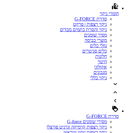
חומרי ניקוי
סדרת G-FORCE
ניקוי רצפות | פרקט
ניקוי והסרת כתמים מבדים
מסיר שומנים
מוצרי כביסה
נוזלי כלים
כלים סניטרים
חלונות
חיטוי
אקולוגי
מגבונים
ניקוי כללי
סדרת G-FORCE
מסירי שומנים G-force
ניקוי רצפות קרמיקה וגרניט פורצלן
ניקוי רצפות שיש וטראצו