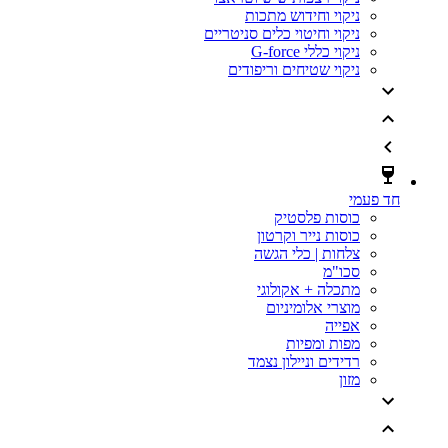
ניקוי וחידוש מתכות
ניקוי וחיטוי כלים סניטריים
ניקוי כללי G-force
ניקוי שטיחים וריפודים
חד פעמי
כוסות פלסטיק
כוסות נייר וקרטון
צלחות | כלי הגשה
סכו"מ
מתכלה + אקולוגי
מוצרי אלומיניום
אפייה
מפות ומפיות
רדידים וניילון נצמד
מזון