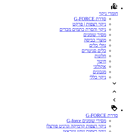
חומרי ניקוי
סדרת G-FORCE
ניקוי רצפות | פרקט
ניקוי והסרת כתמים מבדים
מסיר שומנים
מוצרי כביסה
נוזלי כלים
כלים סניטרים
חלונות
חיטוי
אקולוגי
מגבונים
ניקוי כללי
סדרת G-FORCE
מסירי שומנים G-force
ניקוי רצפות קרמיקה וגרניט פורצלן
ניקוי רצפות שיש וטראצו