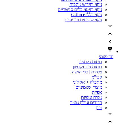
ניקוי וחידוש מתכות
ניקוי וחיטוי כלים סניטריים
ניקוי כללי G-force
ניקוי שטיחים וריפודים
חד פעמי
כוסות פלסטיק
כוסות נייר וקרטון
צלחות | כלי הגשה
סכו"מ
מתכלה + אקולוגי
מוצרי אלומיניום
אפייה
מפות ומפיות
רדידים וניילון נצמד
מזון