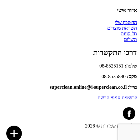
איזור אישי
החשבון שלי
השוואת מוצרים
סל קניות
תשלום
דרכי התקשרות
טלפון:
08-8525151
פקס:
08-8535890
מייל: superclean.online@i-superclean.co.il
לרשימת סניפי הרשת
כל הזכויות שמורות © 2026
link
Site by