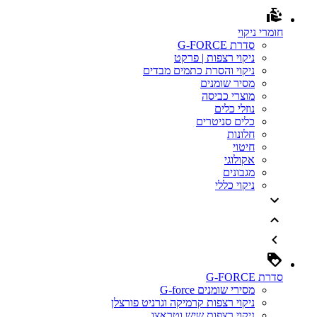
חומרי ניקוי
סדרת G-FORCE
ניקוי רצפות | פרקט
ניקוי והסרת כתמים מבדים
מסיר שומנים
מוצרי כביסה
נוזלי כלים
כלים סניטרים
חלונות
חיטוי
אקולוגי
מגבונים
ניקוי כללי
סדרת G-FORCE
מסירי שומנים G-force
ניקוי רצפות קרמיקה וגרניט פורצלן
ניקוי רצפות שיש וטראצו