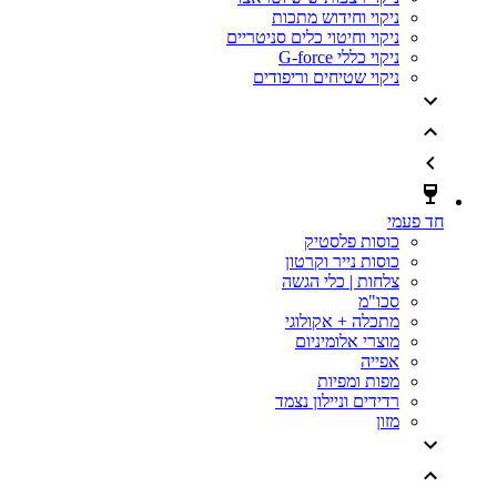
ניקוי וחידוש מתכות
ניקוי וחיטוי כלים סניטריים
ניקוי כללי G-force
ניקוי שטיחים וריפודים
חד פעמי
כוסות פלסטיק
כוסות נייר וקרטון
צלחות | כלי הגשה
סכו"מ
מתכלה + אקולוגי
מוצרי אלומיניום
אפייה
מפות ומפיות
רדידים וניילון נצמד
מזון