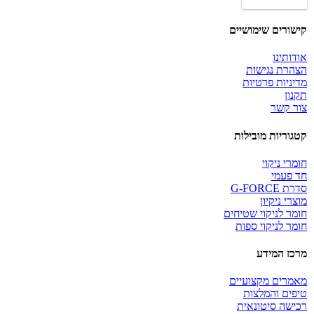
פוליש
לבן
"16
קישורים שימושיים
3M
אודותינו
הצהרת נגישות
מדיניות פרטיות
תקנון
צור קשר
קטגוריות מובילות
חומרי ניקוי
חד פעמי
סדרת G-FORCE
מוצרי ניקיון
חומר לניקוי שטיחים
חומר לניקוי ספות
מרכז המידע
מאמרים מקצועיים
טיפים והמלצות
רכישה סיטונאית