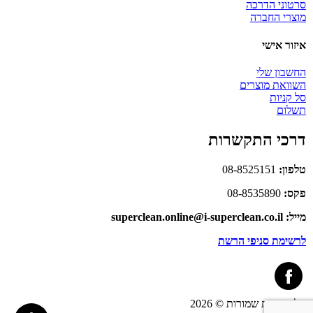
סרטוני הדרכה
מוצרי החברה
איזור אישי
החשבון שלי
השוואת מוצרים
סל קניות
תשלום
דרכי התקשרות
טלפון:
08-8525151
פקס:
08-8535890
מייל: superclean.online@i-superclean.co.il
לרשימת סניפי הרשת
כל הזכויות שמורות © 2026