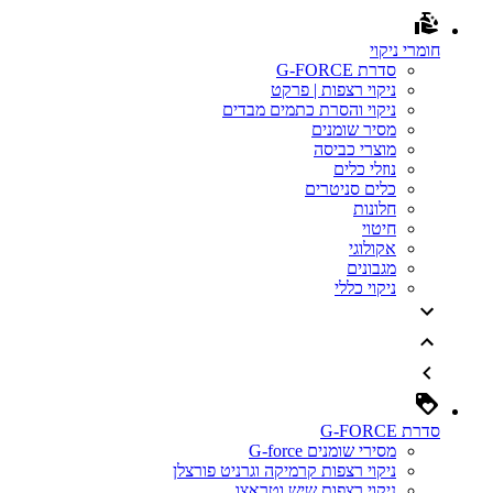
חומרי ניקוי
סדרת G-FORCE
ניקוי רצפות | פרקט
ניקוי והסרת כתמים מבדים
מסיר שומנים
מוצרי כביסה
נוזלי כלים
כלים סניטרים
חלונות
חיטוי
אקולוגי
מגבונים
ניקוי כללי
סדרת G-FORCE
מסירי שומנים G-force
ניקוי רצפות קרמיקה וגרניט פורצלן
ניקוי רצפות שיש וטראצו