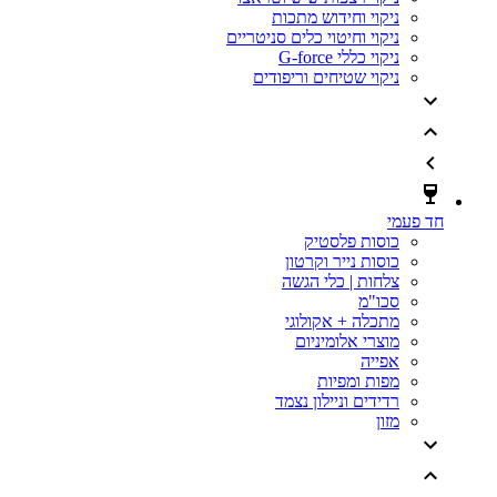
ניקוי וחידוש מתכות
ניקוי וחיטוי כלים סניטריים
ניקוי כללי G-force
ניקוי שטיחים וריפודים
חד פעמי
כוסות פלסטיק
כוסות נייר וקרטון
צלחות | כלי הגשה
סכו"מ
מתכלה + אקולוגי
מוצרי אלומיניום
אפייה
מפות ומפיות
רדידים וניילון נצמד
מזון