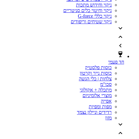
ניקוי וחידוש מתכות
ניקוי וחיטוי כלים סניטריים
ניקוי כללי G-force
ניקוי שטיחים וריפודים
חד פעמי
כוסות פלסטיק
כוסות נייר וקרטון
צלחות | כלי הגשה
סכו"מ
מתכלה + אקולוגי
מוצרי אלומיניום
אפייה
מפות ומפיות
רדידים וניילון נצמד
מזון