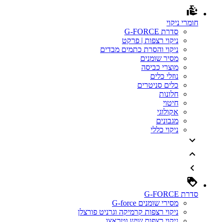
חומרי ניקוי
סדרת G-FORCE
ניקוי רצפות | פרקט
ניקוי והסרת כתמים מבדים
מסיר שומנים
מוצרי כביסה
נוזלי כלים
כלים סניטרים
חלונות
חיטוי
אקולוגי
מגבונים
ניקוי כללי
סדרת G-FORCE
מסירי שומנים G-force
ניקוי רצפות קרמיקה וגרניט פורצלן
ניקוי רצפות שיש וטראצו