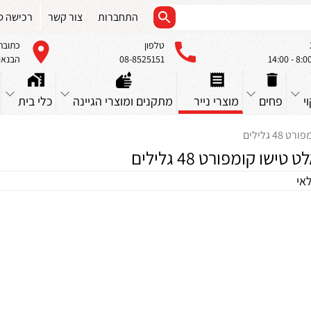
התחברות
צור קשר
רכישה ס
טלפון
כתובת
08-8525151
הבנאים 23, א
י
פחים
מוצרי נייר
מתקנים ומוצרי הגיינה
כלי בית
4 גלילים
 טישו קומפורט 48 גלילים
אי