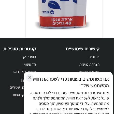
קישורים שימושיים
קטגוריות מובילות
אודותינו
חומרי ניקוי
הצהרת נגישות
חד פעמי
מדיניות פרטיות
סדרת G-FORCE
✕
אנו משתמשים בעוגיות כדי לשפר את חוויית
תקנון
מוצרי ניקיון
המשתמש שלך
צור קשר
חומר לניקוי שטיחים
אתר אינטרנט זה משתמש בעוגיות כדי להבטיח שהוא
חומר לניקוי ספות
פועל כראוי, לשפר את חוויית המשתמש שלך ולנתח
את התנועה. על ידי המשך השימוש, הנך מסכים
לשימוש בכל קובצי העוגיות. באפשרותך גם לבחור