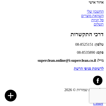
איזור אישי
החשבון שלי
השוואת מוצרים
סל קניות
תשלום
דרכי התקשרות
טלפון:
08-8525151
פקס:
08-8535890
מייל: superclean.online@i-superclean.co.il
לרשימת סניפי הרשת
כל הזכויות שמורות © 2026
link
Site by
Linker