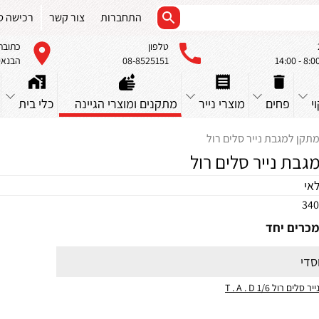
התחברות
צור קשר
רכישה ס
טלפון
כתובת
08-8525151
הבנאים 23, א
י
פחים
מוצרי נייר
מתקנים ומוצרי הגיינה
כלי בית
תקן למגבת נייר סלים רול
גבת נייר סלים רול
אי
340
כרים יחד
סדי
ייר סלים רול 1/6 T . A . D