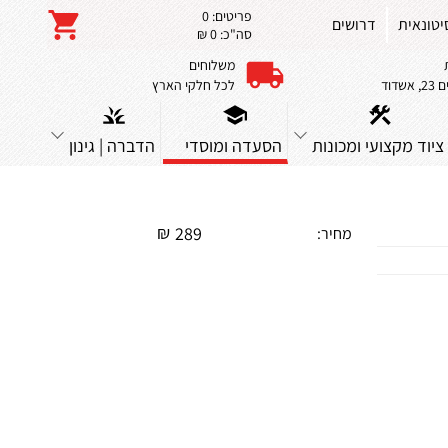
פריטים:
0
יטונאית
דרושים
סה"כ:
0 ₪
משלוחים
שדוד
לכל חלקי הארץ
ציוד מקצועי ומכונות
הסעדה ומוסדי
הדברה | גינון
₪
289
מחיר: