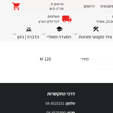
פריטים:
0
יטונאית
דרושים
סה"כ:
0 ₪
משלוחים
שדוד
לכל חלקי הארץ
ציוד מקצועי ומכונות
הסעדה ומוסדי
הדברה | גינון
₪
120
מחיר:
דרכי התקשרות
טלפון:
08-8525151
פקס:
08-8535890