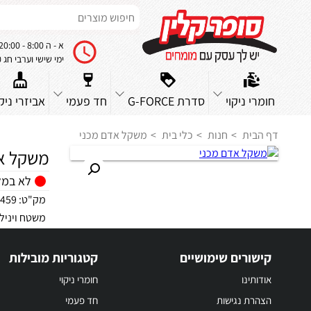
א - ה 8:00 - 20:00
ימי שישי וערבי חג 8:00 - 14:00
חומרי ניקוי
סדרת G-FORCE
חד פעמי
אביזרי ניקו
דף הבית
חנות
כלי בית
משקל אדם מכני
משקל א
לא במל
מק"ט:
8459
משטח ויניל מט/לבן לשקילה עד
קישורים שימושיים
קטגוריות מובילות
אודותינו
חומרי ניקוי
הצהרת נגישות
חד פעמי