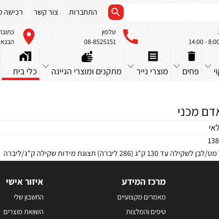
התחברות
צור קשר
רכישה ס
טלפון
כתובת
08-8525151
הבנאים 23, א
י
פחים
מוצרי נייר
מתקנים ומוצרי הגיינה
כלי בית
דם מכני
אי
13
 130 ק"ג (286 ליברה) תצוגת מידות שקילה ק"ג/ליברה
מרכז המידע
איזור אישי
מאמרים מקצועיים
החשבון שלי
טיפים והמלצות
השוואת מוצרים