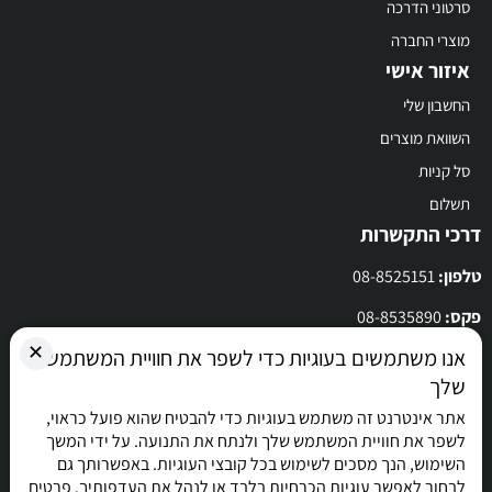
סרטוני הדרכה
מוצרי החברה
איזור אישי
החשבון שלי
השוואת מוצרים
סל קניות
תשלום
דרכי התקשרות
טלפון:
08-8525151
פקס:
08-8535890
✕
אנו משתמשים בעוגיות כדי לשפר את חוויית המשתמש
מייל: superclean.online@i-superclean.co.il
שלך
לרשימת סניפי הרשת
אתר אינטרנט זה משתמש בעוגיות כדי להבטיח שהוא פועל כראוי,
לשפר את חוויית המשתמש שלך ולנתח את התנועה. על ידי המשך
השימוש, הנך מסכים לשימוש בכל קובצי העוגיות. באפשרותך גם
לבחור לאפשר עוגיות הכרחיות בלבד או לנהל את העדפותיך. פרטים