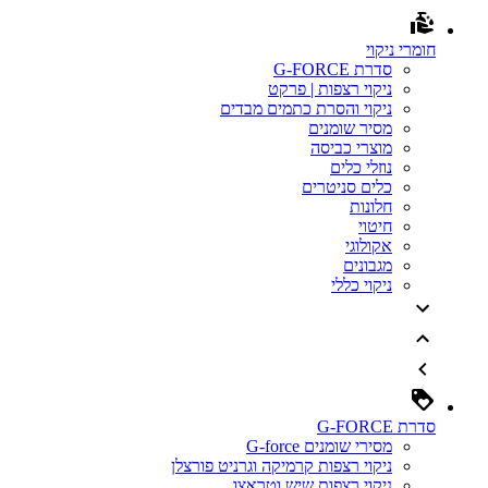
חומרי ניקוי
סדרת G-FORCE
ניקוי רצפות | פרקט
ניקוי והסרת כתמים מבדים
מסיר שומנים
מוצרי כביסה
נוזלי כלים
כלים סניטרים
חלונות
חיטוי
אקולוגי
מגבונים
ניקוי כללי
סדרת G-FORCE
מסירי שומנים G-force
ניקוי רצפות קרמיקה וגרניט פורצלן
ניקוי רצפות שיש וטראצו