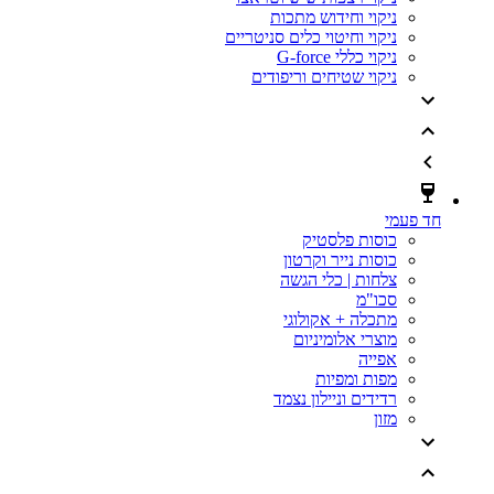
ניקוי וחידוש מתכות
ניקוי וחיטוי כלים סניטריים
ניקוי כללי G-force
ניקוי שטיחים וריפודים
חד פעמי
כוסות פלסטיק
כוסות נייר וקרטון
צלחות | כלי הגשה
סכו"מ
מתכלה + אקולוגי
מוצרי אלומיניום
אפייה
מפות ומפיות
רדידים וניילון נצמד
מזון