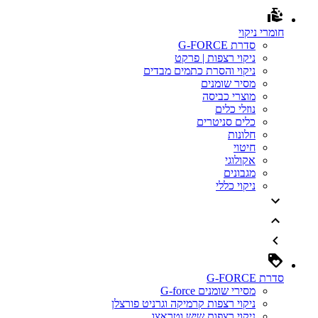
חומרי ניקוי
סדרת G-FORCE
ניקוי רצפות | פרקט
ניקוי והסרת כתמים מבדים
מסיר שומנים
מוצרי כביסה
נוזלי כלים
כלים סניטרים
חלונות
חיטוי
אקולוגי
מגבונים
ניקוי כללי
סדרת G-FORCE
מסירי שומנים G-force
ניקוי רצפות קרמיקה וגרניט פורצלן
ניקוי רצפות שיש וטראצו