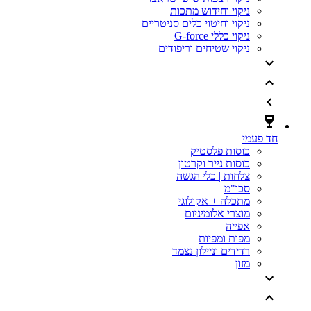
ניקוי וחידוש מתכות
ניקוי וחיטוי כלים סניטריים
ניקוי כללי G-force
ניקוי שטיחים וריפודים
חד פעמי
כוסות פלסטיק
כוסות נייר וקרטון
צלחות | כלי הגשה
סכו"מ
מתכלה + אקולוגי
מוצרי אלומיניום
אפייה
מפות ומפיות
רדידים וניילון נצמד
מזון