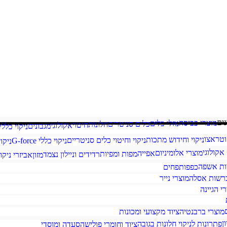
ים
מוצרי כביסה
נוזלי כלים
כלים סניטרים
חלונות
חיטוי
אקולוגי
מגבונים
ניקוי כללי
וטראצו
ניקוי וחידוש מתכות
ניקוי וחיטוי כלים סניטריים
ניקוי כללי G-force
ניקו
קולוגי
מוצרי אלומיניום
אפייה
מפות ומפיות
רדידים וניילון נצמד
מזון
אביזרי ניקוי
ות אשפה
כפפות
פחים
רשות אסלה
מוצרי נייר
י הגיינה
מוצרי ברבנטיה
ציוד מקצועי ומכונות
ן
פתרונות לניקוי חלונות בגובה
ציוד וחומרי פוליש
הסעדה ומוסדי