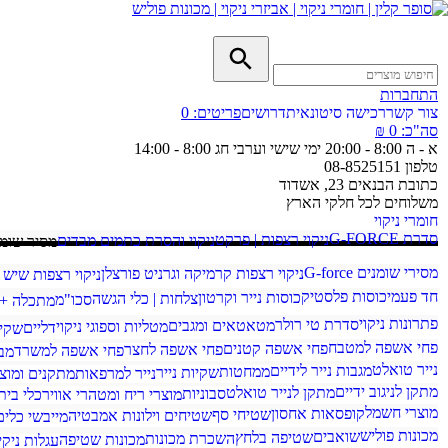
התחברות
צור קשר
רכישה סיטונאית
דרושים
פריטים:
0
סה"כ:
0 ₪
א - ה 8:00 - 20:00
ימי שישי וערבי חג 8:00 - 14:00
טלפון
08-8525151
כתובת
הבנאים 23, אשדוד
משלוחים
לכל חלקי הארץ
חומרי ניקוי
סדרת G-FORCE
ניקוי רצפות | פרקט
ניקוי והסרת כתמים מבדים
מסיר שומנ
מסירי שומנים G-force
ניקוי רצפות קרמיקה וגרניט פורצלן
ניקוי רצפות שיש 
חד פעמי
כוסות פלסטיק
כוסות נייר וקרטון
צלחות | כלי הגשה
סכו"מ
מתכלה + א
פתרונות ניקוי
סדרת טי רולר
מטאטאים ומגבים
מטליות וספוגי ניקוי
דליים
שקי
פחי אשפה למטבח
פחי אשפה קטנים
פחי אשפה לחצר
פחי אשפה למשרד
מב
נייר טואלט
מגבות נייר לידיים
ממחטות
שקיות נייר
נייר למרפאות
מתקנים ומוצר
מתקן לניגוב ידיים
מתקן לנייר טואלט
סבוניות
מוצרי ריח ומטהרי אוויר
כלי בית
מוצרי חשמל
קופסאות אחסון
שטיחי סף
שטיחים וילונות אמבטיה
מייבשי כלים
מכונות פוליש
שואבים
שטיפה בלחץ
השכרת מכונות
מכונות שטיפה
עגלות ניקיו