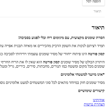
הוספה לסל
קסון
פורטה
1
תיאור
ליטר
תיאור
הסרת שומנים מקצועית, עם מינימום ריח ובלי לפגוע בסביבה!
תמיד רציתם לנקות את השומן הדביק מהכיריים או מאיזה תבנית אפייה ע
קסון פורטה
הינו פיתוח ייחודי של מסיר שומנים עוצמתי וידידותי לסביבה כ
היתרון הבולט של מסיר שומנים
קסון פורטה
הוא שאין לו את הריח החריף 
שומנים מכל מקום ומשטח כמו תנורים, מחבתות, סירים, כיריים, גריל ומנגל.
*אינו מיועד למשטחי אלומיניום
מסיר שומנים חזק במיוחד מתאים לכל סוגי המשטחים למעט אלומיניום נוסחה
קישורים שימושיים
אודותינו
הצהרת נגישות