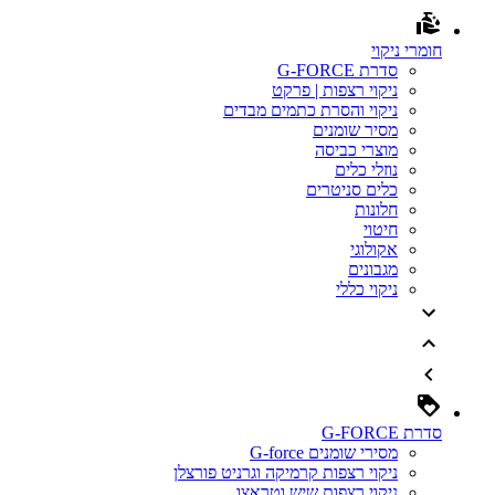
חומרי ניקוי
סדרת G-FORCE
ניקוי רצפות | פרקט
ניקוי והסרת כתמים מבדים
מסיר שומנים
מוצרי כביסה
נוזלי כלים
כלים סניטרים
חלונות
חיטוי
אקולוגי
מגבונים
ניקוי כללי
סדרת G-FORCE
מסירי שומנים G-force
ניקוי רצפות קרמיקה וגרניט פורצלן
ניקוי רצפות שיש וטראצו