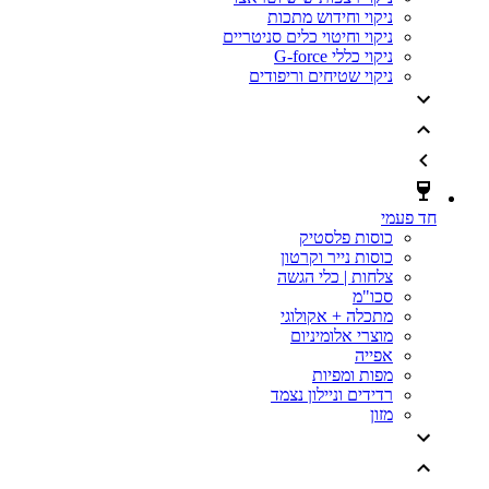
ניקוי וחידוש מתכות
ניקוי וחיטוי כלים סניטריים
ניקוי כללי G-force
ניקוי שטיחים וריפודים
חד פעמי
כוסות פלסטיק
כוסות נייר וקרטון
צלחות | כלי הגשה
סכו"מ
מתכלה + אקולוגי
מוצרי אלומיניום
אפייה
מפות ומפיות
רדידים וניילון נצמד
מזון