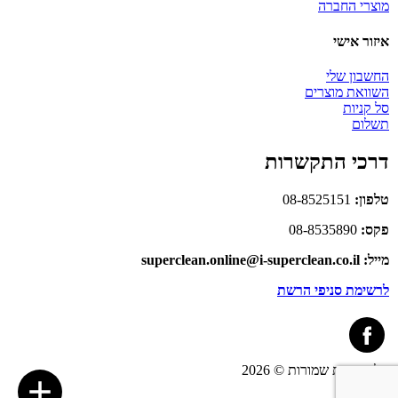
מוצרי החברה
איזור אישי
החשבון שלי
השוואת מוצרים
סל קניות
תשלום
דרכי התקשרות
טלפון:
08-8525151
פקס:
08-8535890
מייל: superclean.online@i-superclean.co.il
לרשימת סניפי הרשת
כל הזכויות שמורות © 2026
link