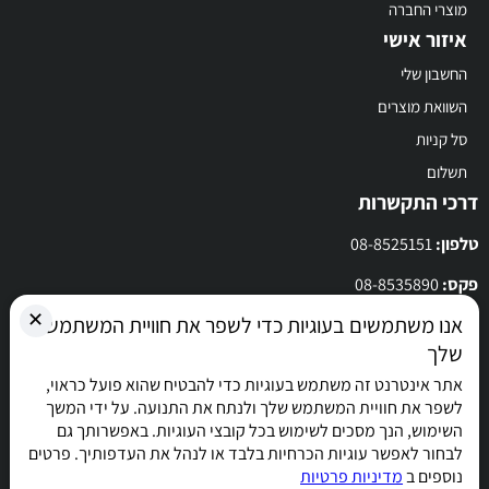
מוצרי החברה
איזור אישי
החשבון שלי
השוואת מוצרים
סל קניות
תשלום
דרכי התקשרות
טלפון:
08-8525151
פקס:
08-8535890
✕
אנו משתמשים בעוגיות כדי לשפר את חוויית המשתמש
מייל: superclean.online@i-superclean.co.il
שלך
לרשימת סניפי הרשת
אתר אינטרנט זה משתמש בעוגיות כדי להבטיח שהוא פועל כראוי,
לשפר את חוויית המשתמש שלך ולנתח את התנועה. על ידי המשך
השימוש, הנך מסכים לשימוש בכל קובצי העוגיות. באפשרותך גם
לבחור לאפשר עוגיות הכרחיות בלבד או לנהל את העדפותיך. פרטים
נוספים ב
מדיניות פרטיות