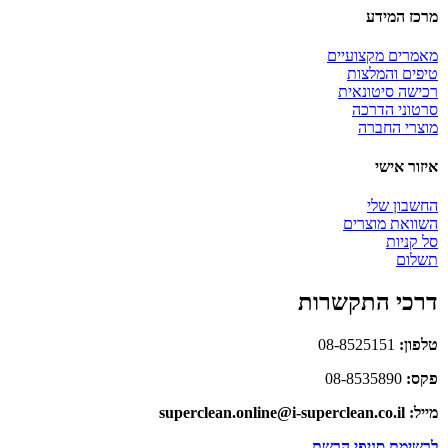
מרכז המידע
מאמרים מקצועיים
טיפים והמלצות
רכישה סיטונאית
סרטוני הדרכה
מוצרי החברה
איזור אישי
החשבון שלי
השוואת מוצרים
סל קניות
תשלום
דרכי התקשרות
טלפון:
08-8525151
פקס:
08-8535890
מייל: superclean.online@i-superclean.co.il
לרשימת סניפי הרשת