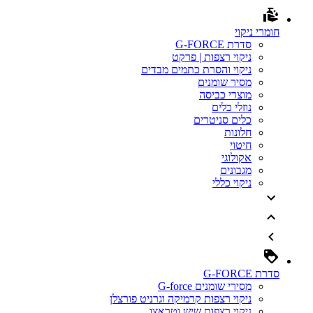
חומרי ניקוי
סדרת G-FORCE
ניקוי רצפות | פרקט
ניקוי והסרת כתמים מבדים
מסיר שומנים
מוצרי כביסה
נוזלי כלים
כלים סניטרים
חלונות
חיטוי
אקולוגי
מגבונים
ניקוי כללי
סדרת G-FORCE
מסירי שומנים G-force
ניקוי רצפות קרמיקה וגרניט פורצלן
ניקוי רצפות שיש וטראצו