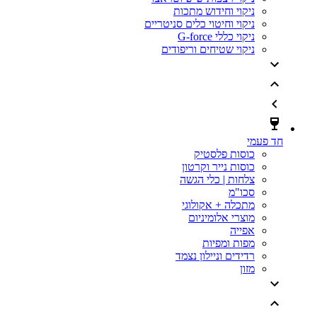
ניקוי וחידוש מתכות
ניקוי וחיטוי כלים סניטריים
ניקוי כללי G-force
ניקוי שטיחים וריפודים
חד פעמי
כוסות פלסטיק
כוסות נייר וקרטון
צלחות | כלי הגשה
סכו"מ
מתכלה + אקולוגי
מוצרי אלומיניום
אפייה
מפות ומפיות
רדידים וניילון נצמד
מזון