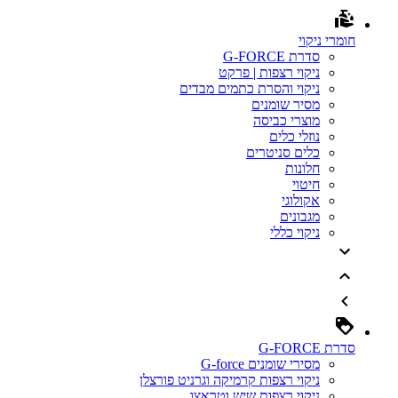
חומרי ניקוי
סדרת G-FORCE
ניקוי רצפות | פרקט
ניקוי והסרת כתמים מבדים
מסיר שומנים
מוצרי כביסה
נוזלי כלים
כלים סניטרים
חלונות
חיטוי
אקולוגי
מגבונים
ניקוי כללי
סדרת G-FORCE
מסירי שומנים G-force
ניקוי רצפות קרמיקה וגרניט פורצלן
ניקוי רצפות שיש וטראצו