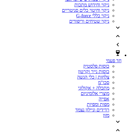
ניקוי וחידוש מתכות
ניקוי וחיטוי כלים סניטריים
ניקוי כללי G-force
ניקוי שטיחים וריפודים
חד פעמי
כוסות פלסטיק
כוסות נייר וקרטון
צלחות | כלי הגשה
סכו"מ
מתכלה + אקולוגי
מוצרי אלומיניום
אפייה
מפות ומפיות
רדידים וניילון נצמד
מזון