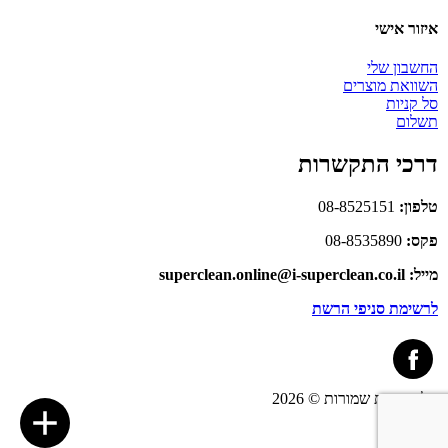
איזור אישי
החשבון שלי
השוואת מוצרים
סל קניות
תשלום
דרכי התקשרות
טלפון:
08-8525151
פקס:
08-8535890
מייל: superclean.online@i-superclean.co.il
לרשימת סניפי הרשת
כל הזכויות שמורות © 2026
link
Site by