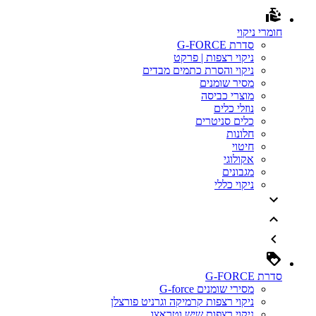
חומרי ניקוי
סדרת G-FORCE
ניקוי רצפות | פרקט
ניקוי והסרת כתמים מבדים
מסיר שומנים
מוצרי כביסה
נוזלי כלים
כלים סניטרים
חלונות
חיטוי
אקולוגי
מגבונים
ניקוי כללי
סדרת G-FORCE
מסירי שומנים G-force
ניקוי רצפות קרמיקה וגרניט פורצלן
ניקוי רצפות שיש וטראצו