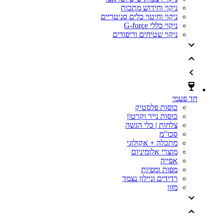
ניקוי וחידוש מתכות
ניקוי וחיטוי כלים סניטריים
ניקוי כללי G-force
ניקוי שטיחים וריפודים
חד פעמי
כוסות פלסטיק
כוסות נייר וקרטון
צלחות | כלי הגשה
סכו"מ
מתכלה + אקולוגי
מוצרי אלומיניום
אפייה
מפות ומפיות
רדידים וניילון נצמד
מזון