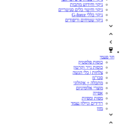
ניקוי וחידוש מתכות
ניקוי וחיטוי כלים סניטריים
ניקוי כללי G-force
ניקוי שטיחים וריפודים
חד פעמי
כוסות פלסטיק
כוסות נייר וקרטון
צלחות | כלי הגשה
סכו"מ
מתכלה + אקולוגי
מוצרי אלומיניום
אפייה
מפות ומפיות
רדידים וניילון נצמד
מזון