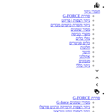
חומרי ניקוי
סדרת G-FORCE
ניקוי רצפות | פרקט
ניקוי והסרת כתמים מבדים
מסיר שומנים
מוצרי כביסה
נוזלי כלים
כלים סניטרים
חלונות
חיטוי
אקולוגי
מגבונים
ניקוי כללי
סדרת G-FORCE
מסירי שומנים G-force
ניקוי רצפות קרמיקה וגרניט פורצלן
ניקוי רצפות שיש וטראצו