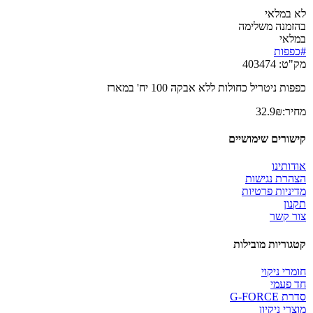
לא במלאי
בהזמנה משלימה
במלאי
#כפפות
מק"ט:
403474
כפפות ניטריל כחולות ללא אבקה 100 יח' במארז
מחיר:
₪
32.9
קישורים שימושיים
אודותינו
הצהרת נגישות
מדיניות פרטיות
תקנון
צור קשר
קטגוריות מובילות
חומרי ניקוי
חד פעמי
סדרת G-FORCE
מוצרי ניקיון