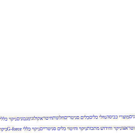
ים
מוצרי כביסה
נוזלי כלים
כלים סניטרים
חלונות
חיטוי
אקולוגי
מגבונים
ניקוי כללי
וטראצו
ניקוי וחידוש מתכות
ניקוי וחיטוי כלים סניטריים
ניקוי כללי G-force
ניקו