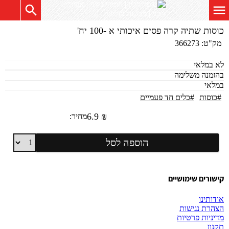
כוסות שתיה קרה פסים איכותי א -100 יח'
מק"ט:
366273
לא במלאי
בהזמנה משלימה
במלאי
#כוסות
#כלים חד פעמיים
6.9
₪
מחיר:
כוסות
הוספה לסל
שתיה
קרה
פסים
איכותי
קישורים שימושיים
א
-100
אודותינו
יח'
הצהרת נגישות
מדיניות פרטיות
תקנון