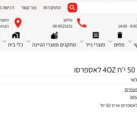
התחברות
צור קשר
רכישה ס
טלפון
כתובת
08-8525151
הבנאים 23, א
י
פחים
מוצרי נייר
מתקנים ומוצרי הגיינה
כלי בית
סו
אי
עמיים
385
פרסו ארוז 50 יח'