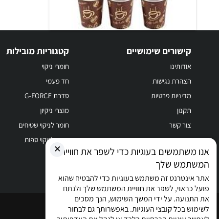
קישורים שימושיים
קטגוריות מובילות
אודותינו
חומרי ניקוי
הצהרת נגישות
חד פעמי
מדיניות פרטיות
סדרת G-FORCE
תקנון
מוצרי ניקיון
צור קשר
חומר לניקוי שטיחים
חומר לניקוי ספות
✕
אנו משתמשים בעוגיות כדי לשפר את חוויית
המשתמש שלך
אתר אינטרנט זה משתמש בעוגיות כדי להבטיח שהוא
פועל כראוי, לשפר את חוויית המשתמש שלך ולנתח
את התנועה. על ידי המשך השימוש, הנך מסכים
כל הזכויות שמורות © 2026
לשימוש בכל קובצי העוגיות. באפשרותך גם לבחור