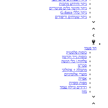
ניקוי וחידוש מתכות
ניקוי וחיטוי כלים סניטריים
ניקוי כללי G-force
ניקוי שטיחים וריפודים
חד פעמי
כוסות פלסטיק
כוסות נייר וקרטון
צלחות | כלי הגשה
סכו"מ
מתכלה + אקולוגי
מוצרי אלומיניום
אפייה
מפות ומפיות
רדידים וניילון נצמד
מזון