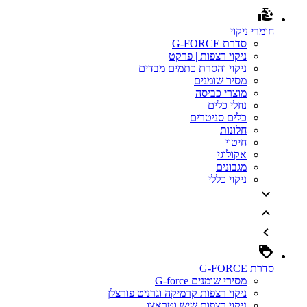
חומרי ניקוי
סדרת G-FORCE
ניקוי רצפות | פרקט
ניקוי והסרת כתמים מבדים
מסיר שומנים
מוצרי כביסה
נוזלי כלים
כלים סניטרים
חלונות
חיטוי
אקולוגי
מגבונים
ניקוי כללי
סדרת G-FORCE
מסירי שומנים G-force
ניקוי רצפות קרמיקה וגרניט פורצלן
ניקוי רצפות שיש וטראצו