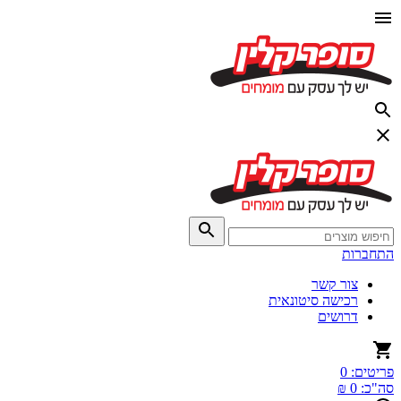
התחברות
צור קשר
רכישה סיטונאית
דרושים
פריטים:
0
סה"כ:
0 ₪