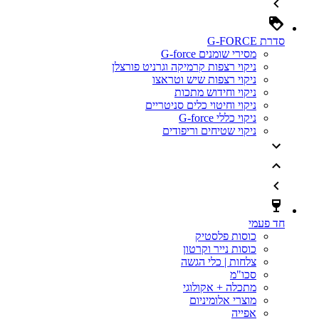
סדרת G-FORCE
מסירי שומנים G-force
ניקוי רצפות קרמיקה וגרניט פורצלן
ניקוי רצפות שיש וטראצו
ניקוי וחידוש מתכות
ניקוי וחיטוי כלים סניטריים
ניקוי כללי G-force
ניקוי שטיחים וריפודים
חד פעמי
כוסות פלסטיק
כוסות נייר וקרטון
צלחות | כלי הגשה
סכו"מ
מתכלה + אקולוגי
מוצרי אלומיניום
אפייה