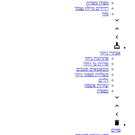
מפות ומפיות
רדידים וניילון נצמד
מזון
אביזרי ניקוי
פתרונות ניקוי
סדרת טי רולר
מטאטאים ומגבים
מטליות וספוגי ניקוי
דליים
שקיות אשפה
כפפות
פחים