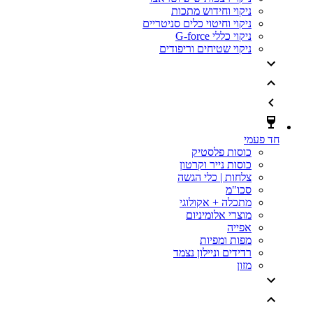
ניקוי וחידוש מתכות
ניקוי וחיטוי כלים סניטריים
ניקוי כללי G-force
ניקוי שטיחים וריפודים
חד פעמי
כוסות פלסטיק
כוסות נייר וקרטון
צלחות | כלי הגשה
סכו"מ
מתכלה + אקולוגי
מוצרי אלומיניום
אפייה
מפות ומפיות
רדידים וניילון נצמד
מזון