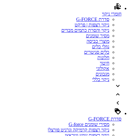
חומרי ניקוי
סדרת G-FORCE
ניקוי רצפות | פרקט
ניקוי והסרת כתמים מבדים
מסיר שומנים
מוצרי כביסה
נוזלי כלים
כלים סניטרים
חלונות
חיטוי
אקולוגי
מגבונים
ניקוי כללי
סדרת G-FORCE
מסירי שומנים G-force
ניקוי רצפות קרמיקה וגרניט פורצלן
ניקוי רצפות שיש וטראצו