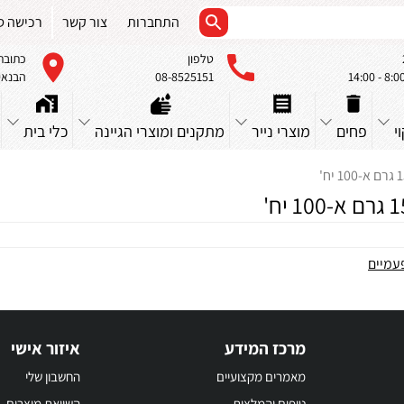
התחברות
צור קשר
רכישה ס
טלפון
כתובת
08-8525151
הבנאים 23, א
י
פחים
מוצרי נייר
מתקנים ומוצרי הגיינה
כלי בית
עמיים
מרכז המידע
איזור אישי
מאמרים מקצועיים
החשבון שלי
טיפים והמלצות
השוואת מוצרים