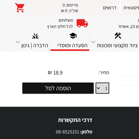
פריטים:
0
יטונאית
דרושים
סה"כ:
0 ₪
משלוחים
שדוד
לכל חלקי הארץ
ציוד מקצועי ומכונות
הסעדה ומוסדי
הדברה | גינון
₪
18.9
מחיר:
גביע
הוספה לסל
150
גרם
א-100
יח'
דרכי התקשרות
טלפון:
08-8525151