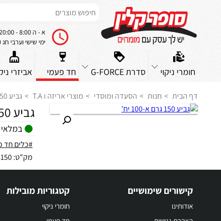
א - ה 8:00 - 20:00
ימי שישי וערבי חג 8:00 - 14:00
חומרי ניקוי
סדרת G-FORCE
חד פעמי
אביזרי ניקו
דף הבית
חנות
הסעדה ומוסדי
מוצרי אריזה ו T.A
גביע 150 גרם א-100 יח'
גביע 150 גרם א-100 יח'
במלאי
#כלים חד פ
מק"ט:
150
קישורים שימושיים
קטגוריות מובילות
אודותינו
חומרי ניקוי
הצהרת נגישות
חד פעמי