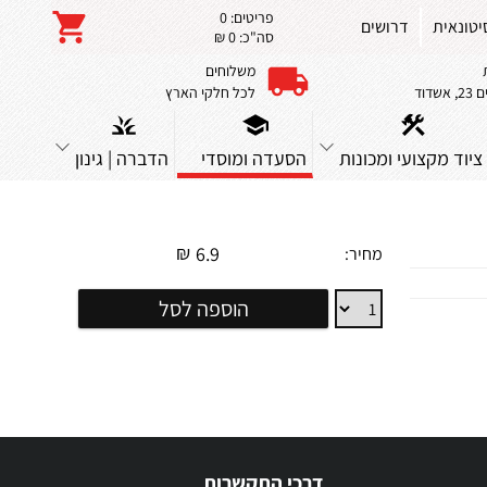
פריטים:
0
יטונאית
דרושים
סה"כ:
0 ₪
משלוחים
שדוד
לכל חלקי הארץ
ציוד מקצועי ומכונות
הסעדה ומוסדי
הדברה | גינון
₪
6.9
מחיר:
בקבוק
הוספה לסל
רוטב
8OZ
דרכי התקשרות