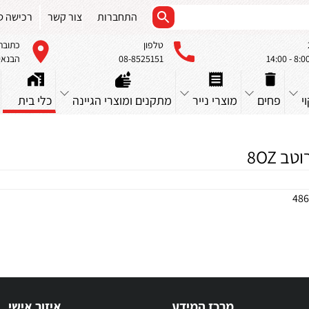
התחברות
צור קשר
רכישה ס
טלפון
כתובת
08-8525151
הבנאים 23, א
י
פחים
מוצרי נייר
מתקנים ומוצרי הגיינה
כלי בית
ב 8OZ
486
מרכז המידע
איזור אישי