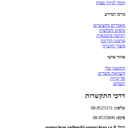
חומר לניקוי ספות
מרכז המידע
מאמרים מקצועיים
טיפים והמלצות
רכישה סיטונאית
סרטוני הדרכה
מוצרי החברה
איזור אישי
החשבון שלי
השוואת מוצרים
סל קניות
תשלום
דרכי התקשרות
טלפון:
08-8525151
פקס:
08-8535890
מייל: superclean.online@i-superclean.co.il