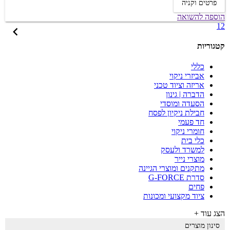
פרטים וקניה
הוספה להשואה
1
2
קטגוריות
כללי
אביזרי ניקוי
אריזה וציוד טכני
הדברה | גינון
הסעדה ומוסדי
חבילת ניקיון לפסח
חד פעמי
חומרי ניקוי
כלי בית
למשרד ולעסק
מוצרי נייר
מתקנים ומוצרי הגיינה
סדרת G-FORCE
פחים
ציוד מקצועי ומכונות
הצג עוד +
סינון מוצרים