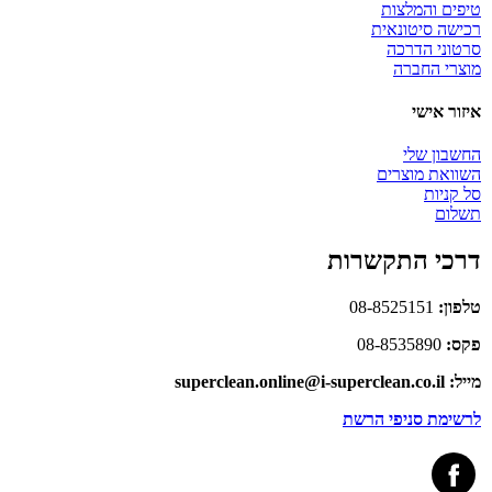
טיפים והמלצות
רכישה סיטונאית
סרטוני הדרכה
מוצרי החברה
איזור אישי
החשבון שלי
השוואת מוצרים
סל קניות
תשלום
דרכי התקשרות
טלפון:
08-8525151
פקס:
08-8535890
מייל: superclean.online@i-superclean.co.il
לרשימת סניפי הרשת