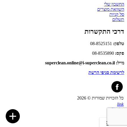
החשבון שלי
השוואת מוצרים
סל קניות
תשלום
דרכי התקשרות
טלפון:
08-8525151
פקס:
08-8535890
מייל: superclean.online@i-superclean.co.il
לרשימת סניפי הרשת
כל הזכויות שמורות © 2026
link
Site by
Linker
סינון