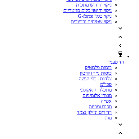
ניקוי וחידוש מתכות
ניקוי וחיטוי כלים סניטריים
ניקוי כללי G-force
ניקוי שטיחים וריפודים
חד פעמי
כוסות פלסטיק
כוסות נייר וקרטון
צלחות | כלי הגשה
סכו"מ
מתכלה + אקולוגי
מוצרי אלומיניום
אפייה
מפות ומפיות
רדידים וניילון נצמד
מזון