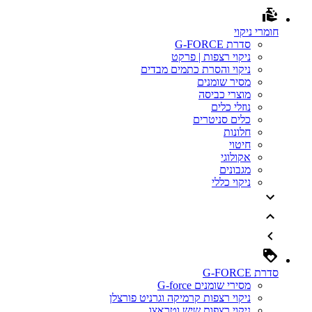
חומרי ניקוי
סדרת G-FORCE
ניקוי רצפות | פרקט
ניקוי והסרת כתמים מבדים
מסיר שומנים
מוצרי כביסה
נוזלי כלים
כלים סניטרים
חלונות
חיטוי
אקולוגי
מגבונים
ניקוי כללי
סדרת G-FORCE
מסירי שומנים G-force
ניקוי רצפות קרמיקה וגרניט פורצלן
ניקוי רצפות שיש וטראצו